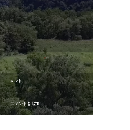
コメント
第4回こども食堂
第３回おとな食
コメントを追加…