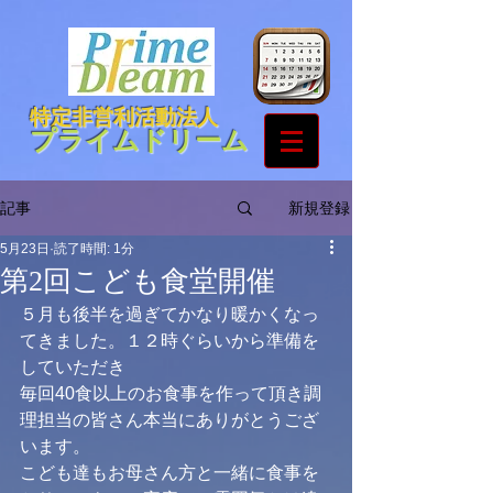
特定非営利活動法人
プライムドリーム
新規登録
記事
5月23日
読了時間: 1分
第2回こども食堂開催
５月も後半を過ぎてかなり暖かくなっ
てきました。１２時ぐらいから準備を
していただき
毎回40食以上のお食事を作って頂き調
理担当の皆さん本当にありがとうござ
います。
こども達もお母さん方と一緒に食事を