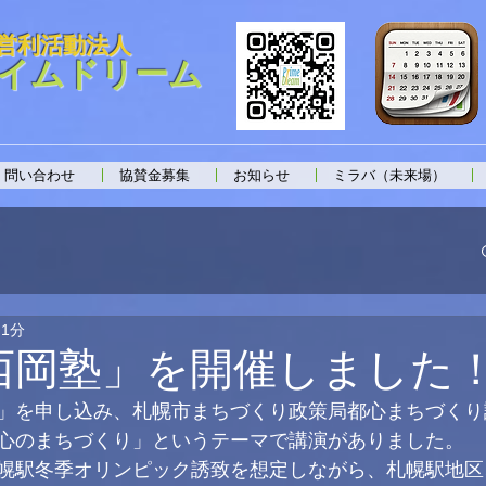
営利活動法人
イムドリーム
問い合わせ
協賛金募集
お知らせ
ミラバ（未来場）
 1分
西岡塾」を開催しました
」を申し込み、札幌市まちづくり政策局都心まちづくり
心のまちづくり」というテーマで講演がありました。
幌駅冬季オリンピック誘致を想定しながら、札幌駅地区