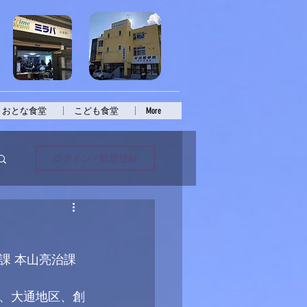
おとな食堂
こども食堂
More
ログイン / 新規登録
！
課 本山亮治課
、大通地区、創