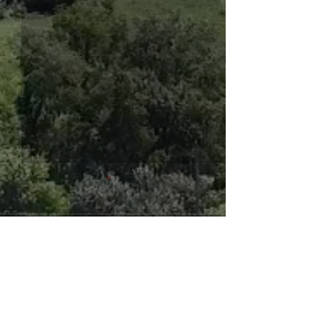
コメント
第4回こども食堂
第３回おとな食
コメントを追加…