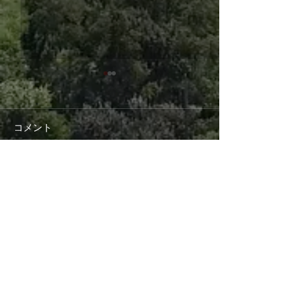
コメント
第4回こども食堂
第３回おとな食
コメントを追加…
事務所在地
062-0033
札幌市豊平区西岡3条9丁目3-5
西岡観光第2ビル 2階