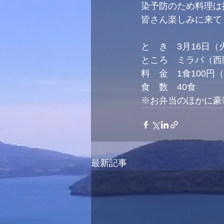
染予防のため料理は
皆さん楽しみに来て
と　き　3月16日（火
ところ　ミラバ（西岡
料　金　1食100円
食　数　40食
※お弁当のほかに豪
最新記事