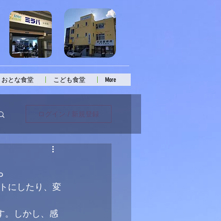
おとな食堂
こども食堂
More
ログイン / 新規登録
。
トにしたり、変
す。しかし、感