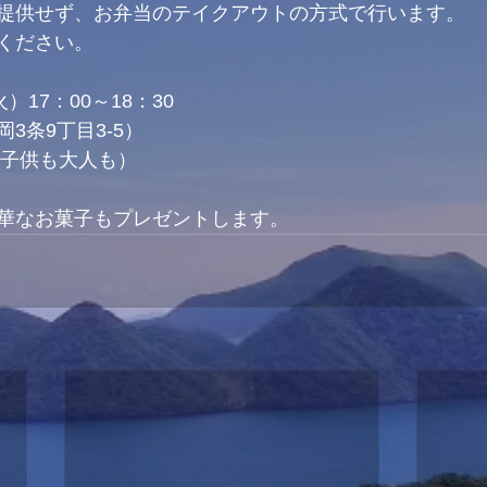
提供せず、お弁当のテイクアウトの方式で行います。
ください。
）17：00～18：30
3条9丁目3-5）
（子供も大人も）
華なお菓子もプレゼントします。