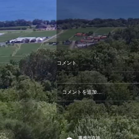
コメント
第4回おとな食堂
コメントを追加…
事務所在地