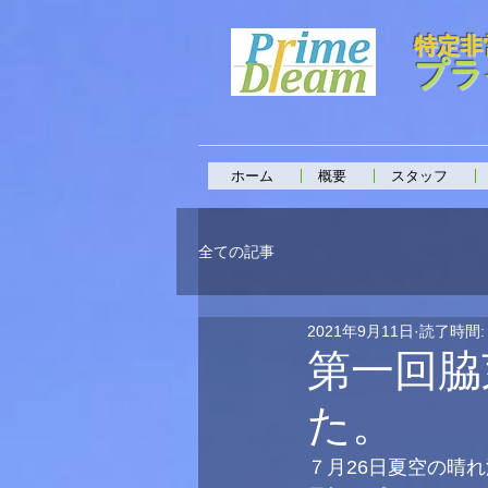
特定非
プラ
ホーム
概要
スタッフ
全ての記事
2021年9月11日
読了時間:
第一回脇
た。
７月26日夏空の晴