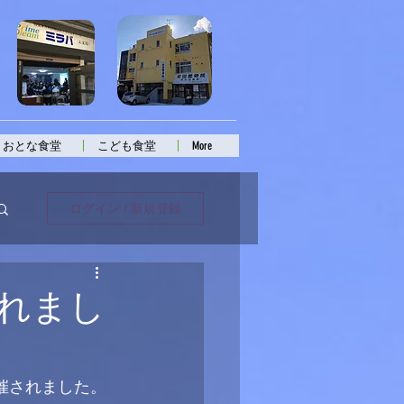
おとな食堂
こども食堂
More
ログイン / 新規登録
れまし
催されました。