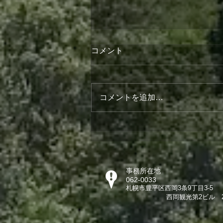
コメント
第4回おとな食堂
コメントを追加…
事務所在地
062-0033
札幌市豊平区西岡3条9丁目3-5
西岡観光第2ビル 