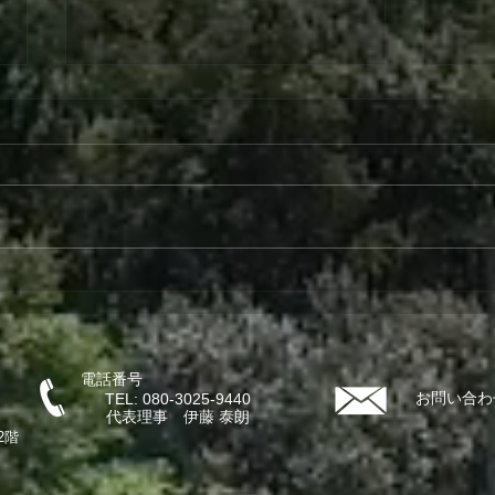
第4回こども食堂
第３
電話番号
お問い合わ
TEL: 080-3025-9440
代表理事 伊藤 泰朗
2階