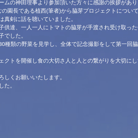
ームの神田理事より参加頂いた方々に感謝の挨拶があり
むの園長である植西(筆者)から脇芽プロジェクトについ
は真剣に話を聴いていました。
子供達、一人一人にトマトの脇芽が手渡され受け取った
子でした。
30種類の野菜を見学し、全体で記念撮影をして第一回
ェクトを開催し食の大切さ人と人との繋がりを大切にし
ろしくお願いいたします。
した。