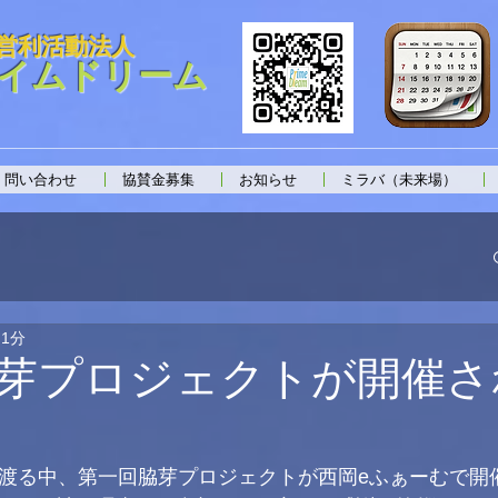
営利活動法人
イムドリーム
問い合わせ
協賛金募集
お知らせ
ミラバ（未来場）
 1分
芽プロジェクトが開催さ
れ渡る中、第一回脇芽プロジェクトが西岡eふぁーむで開