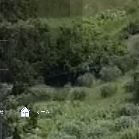
回おとな食堂
せ
​ホーム