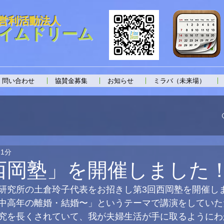
営利活動法人
イムドリーム
問い合わせ
協賛金募集
お知らせ
ミラバ（未来場）
 1分
西岡塾」を開催しました
研究所の土倉玲子代表をお招きし第3回西岡塾を開催し
中高年の離婚・結婚〜」というテーマで講演をしていた
究を長くされていて、我が夫婦生活が手に取るようにわ