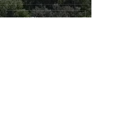
第4回こども食堂
第３回おとな食
コメントを追加…
事務所在地
062-0033
札幌市豊平区西岡3条9丁目3-5
西岡観光第2ビル 2階
電話番号
TEL:
080-3025-9440
代表理事 伊藤 泰朗
お問い合わせ