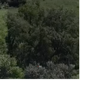
コメント
第4回こども食堂
第３回おとな食
コメントを追加…